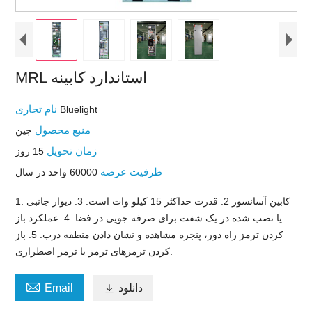
MRL استاندارد کابینه
نام تجاری
Bluelight
منبع محصول
چين
زمان تحویل
15 روز
ظرفیت عرضه
60000 واحد در سال
1. کابین آسانسور 2. قدرت حداکثر 15 کیلو وات است. 3. دیوار جانبی
یا نصب شده در یک شفت برای صرفه جویی در فضا. 4. عملکرد باز
کردن ترمز راه دور، پنجره مشاهده و نشان دادن منطقه درب. 5. باز
کردن ترمزهای ترمز یا ترمز اضطراری.

دانلود

Email