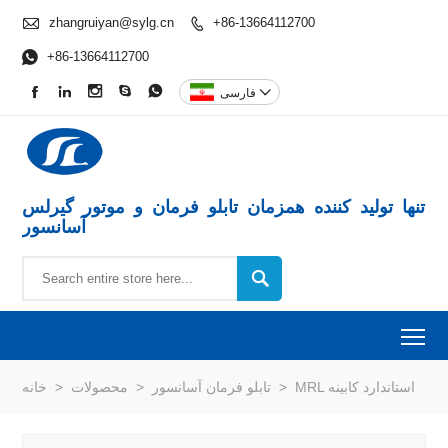

zhangruiyan@sylg.cn
+86-13664112700


+86-13664112700






فارسی
تنها تولید کننده همزمان تابلو فرمان و موتور گیرلس
آسانسور

To
MRL استاندارد کابینه
>
تابلو فرمان آسانسور
>
محصولات
>
خانه