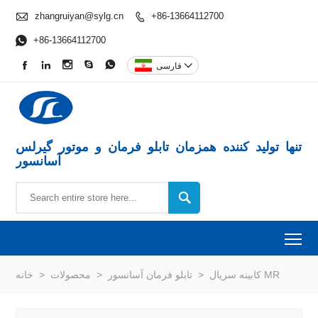

zhangruiyan@sylg.cn
+86-13664112700


+86-13664112700






فارسی
تنها تولید کننده همزمان تابلو فرمان و موتور گیرلس
آسانسور

To
کابینه سریال MR
>
تابلو فرمان آسانسور
>
محصولات
>
خانه