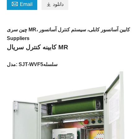

دانلود

Email
چین سری MR، کابین آسانسور کابلی، سیستم کنترل آسانسور
Suppliers
کابینه کنترل سریال MR
سلسله
مدل: SJT-WVF5