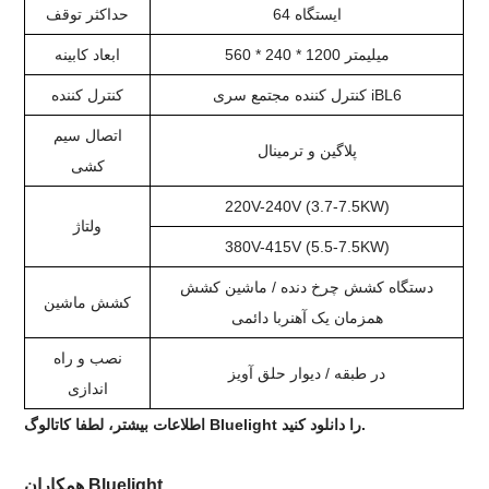
64 ایستگاه
حداکثر توقف
560 * 240 * 1200 میلیمتر
ابعاد کابینه
کنترل کننده مجتمع سری iBL6
کنترل کننده
اتصال سیم
پلاگین و ترمینال
کشی
220V-240V (3.7-7.5KW)
ولتاژ
380V-415V (5.5-7.5KW)
دستگاه کشش چرخ دنده / ماشین کشش
کشش ماشین
همزمان یک آهنربا دائمی
نصب و راه
در طبقه / دیوار حلق آویز
اندازی
اطلاعات بیشتر، لطفا کاتالوگ Bluelight را دانلود کنید.
همکاران Bluelight