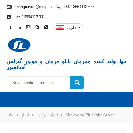

zhangruiyan@sylg.cn
+86-13664112700


+86-13664112700





فارسی

تنها تولید کننده همزمان تابلو فرمان و موتور گیرلس
آسانسور

To
خانه
>
اخبار
>
اخبار شرکت
>
Shenyang Bluelight Group