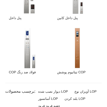
پنل داخل کابین
پنل داخل
تیتانیوم پوشش COP
COP فولاد ضد زنگ
برچسب محصولات:
آویزان نوع LOP
دیوار نصب شده LOP
بلند کردن LOP
آسانسور LOP
جعبه فرود فرود