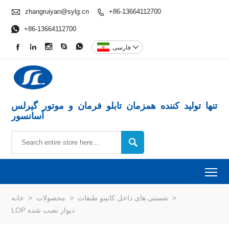

zhangruiyan@sylg.cn
+86-13664112700


+86-13664112700






فارسی
تنها تولید کننده همزمان تابلو فرمان و موتور گیرلس
آسانسور

To
>
شستی های داخل کابینو طبقات
>
محصولات
>
خانه
LOP دیوار نصب شده