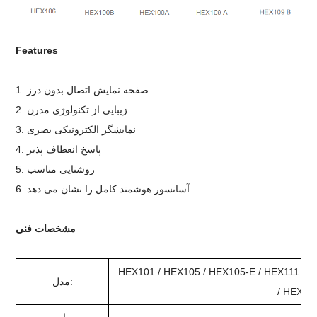
F
eatures
1. صفحه نمایش اتصال بدون درز
2. زیبایی از تکنولوژی مدرن
3. نمایشگر الکترونیکی بصری
4. پاسخ انعطاف پذیر
5. روشنایی مناسب
6. آسانسور هوشمند کامل را نشان می دهد
مشخصات فنی
HEX101 / HEX105 / HEX105-E / HEX111 / 
مدل:
/ HEX10