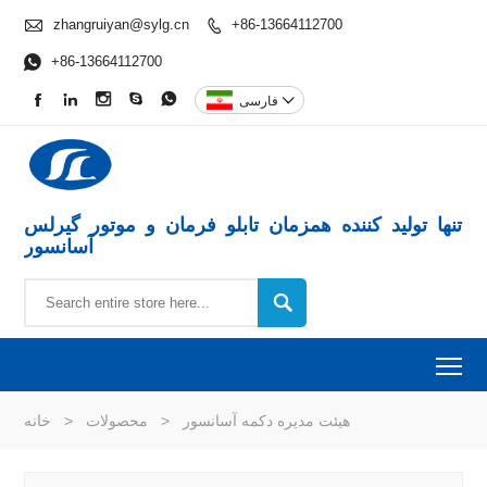

zhangruiyan@sylg.cn
+86-13664112700


+86-13664112700






فارسی
تنها تولید کننده همزمان تابلو فرمان و موتور گیرلس
آسانسور

To
هیئت مدیره دکمه آسانسور
>
محصولات
>
خانه