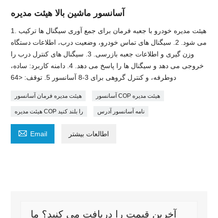
آسانسور ماشین بالا هیئت مدیره
1. هیئت مدیره خودرو با جعبه فرمان برای جمع آوری سیگنال ها ترکیب
می شود. 2. سیگنال های تماس خودرو، وضعیت درب، اطلاعات دستگاه
وزن گیری و اطلاعات جعبه بازرسی. 3. سیگنال های کنترل درب را
خروجی می دهد و سیگنال ها را پاسخ می دهد. 4. دامنه کاربرد: ساده،
دوطرفه، و کنترل گروهی برای 3-8 آسانسور 5. توقف: <64
آسانسور COP هیئت مدیره
هیئت مدیره فرمان آسانسور
نامه آسانسور آدرس
هیئت مدیره COP را بلند کنید

اطالعات بیشتر
Email
آخرین قیمت را دریافت می کنید؟ ما