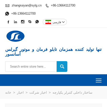

zhangruiyan@sylg.cn
+86-13664112700


+86-13664112700






فارسی
تنها تولید کننده همزمان تابلو فرمان و موتور گیرلس
آسانسور

To
ساختار داخلی کنترلر یکپارچه
>
اخبار شرکت
>
اخبار
>
خانه